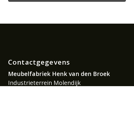
Contactgegevens
Meubelfabriek Henk van den Broek
Industrieterrein Molendijk
Heidebloemstraat 11
5482 ZA Schijndel
tel. 073 547 49 02
mail
info@meubelfabriekhenkvdbroek.nl