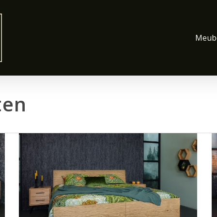
Meube
ten