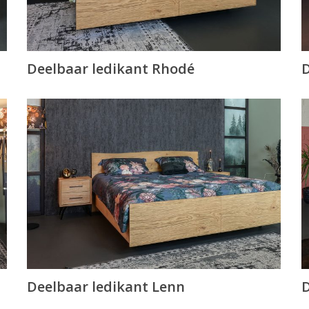
Deelbaar ledikant Rhodé
D
Deelbaar ledikant Lenn
D